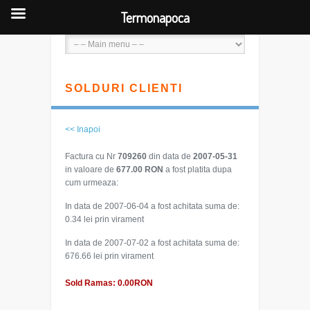
Termonapoca
SOLDURI CLIENTI
<< Inapoi
Factura cu Nr
709260
din data de
2007-05-31
in valoare de
677.00 RON
a fost platita dupa
cum urmeaza:
In data de 2007-06-04 a fost achitata suma de:
0.34 lei prin virament
In data de 2007-07-02 a fost achitata suma de:
676.66 lei prin virament
Sold Ramas: 0.00RON