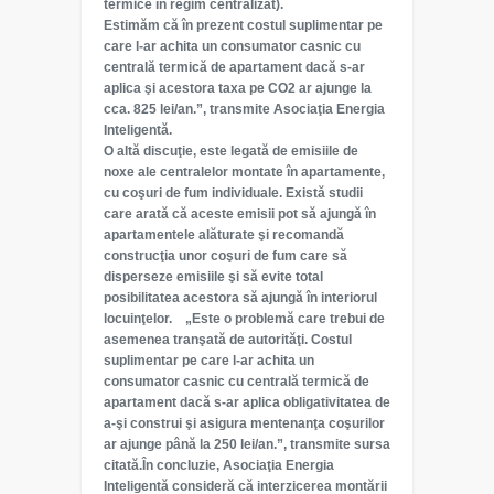
termice în regim centralizat).
Estimăm că în prezent costul suplimentar pe
care l-ar achita un consumator casnic cu
centrală termică de apartament dacă s-ar
aplica şi acestora taxa pe CO2 ar ajunge la
cca. 825 lei/an.”, transmite Asociaţia Energia
Inteligentă.
O altă discuţie, este legată de emisiile de
noxe ale centralelor montate în apartamente,
cu coşuri de fum individuale. Există studii
care arată că aceste emisii pot să ajungă în
apartamentele alăturate şi recomandă
construcţia unor coşuri de fum care să
disperseze emisiile şi să evite total
posibilitatea acestora să ajungă în interiorul
locuinţelor. „Este o problemă care trebui de
asemenea tranşată de autorităţi. Costul
suplimentar pe care l-ar achita un
consumator casnic cu centrală termică de
apartament dacă s-ar aplica obligativitatea de
a-şi construi şi asigura mentenanţa coşurilor
ar ajunge până la 250 lei/an.”, transmite sursa
citată.În concluzie, Asociaţia Energia
Inteligentă consideră că interzicerea montării