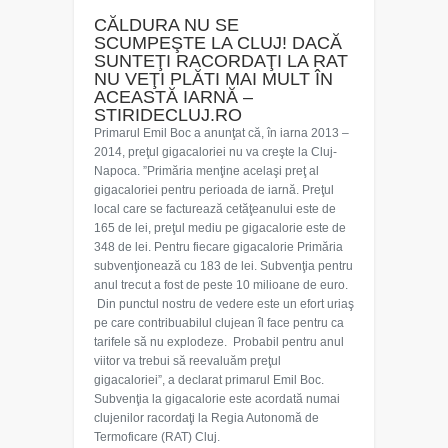
CĂLDURA NU SE
SCUMPEŞTE LA CLUJ! DACĂ
SUNTEŢI RACORDAŢI LA RAT
NU VEŢI PLĂTI MAI MULT ÎN
ACEASTĂ IARNĂ –
STIRIDECLUJ.RO
Primarul Emil Boc a anunţat că, în iarna 2013 –
2014, preţul gigacaloriei nu va creşte la Cluj-
Napoca. ”Primăria menţine acelaşi preţ al
gigacaloriei pentru perioada de iarnă. Preţul
local care se facturează cetăţeanului este de
165 de lei, preţul mediu pe gigacalorie este de
348 de lei. Pentru fiecare gigacalorie Primăria
subvenţionează cu 183 de lei. Subvenţia pentru
anul trecut a fost de peste 10 milioane de euro.
Din punctul nostru de vedere este un efort uriaş
pe care contribuabilul clujean îl face pentru ca
tarifele să nu explodeze. Probabil pentru anul
viitor va trebui să reevaluăm preţul
gigacaloriei”, a declarat primarul Emil Boc.
Subvenţia la gigacalorie este acordată numai
clujenilor racordaţi la Regia Autonomă de
Termoficare (RAT) Cluj.