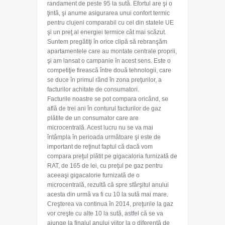
randament de peste 95 la sută. Efortul are şi o
ţintă, şi anume asigurarea unui confort termic
pentru clujeni comparabil cu cel din statele UE
şi un preţ al energiei termice cât mai scăzut.
Suntem pregătiţi în orice clipă să rebranşăm
apartamentele care au montate centrale proprii,
şi am lansat o campanie în acest sens. Este o
competiţie firească între două tehnologii, care
se duce în primul rând în zona preţurilor, a
facturilor achitate de consumatori.
Facturile noastre se pot compara oricând, se
află de trei ani în conturul facturilor de gaz
plătite de un consumator care are
microcentrală. Acest lucru nu se va mai
întâmpla în perioada următoare şi este de
important de reţinut faptul că dacă vom
compara preţul plătit pe gigacaloria furnizată de
RAT, de 165 de lei, cu preţul pe gaz pentru
aceeaşi gigacalorie furnizată de o
microcentrală, rezultă că spre sfârşitul anului
acesta din urmă va fi cu 10 la sută mai mare.
Creşterea va continua în 2014, preţurile la gaz
vor creşte cu alte 10 la sută, astfel că se va
ajunge la finalul anului viitor la o diferenţă de