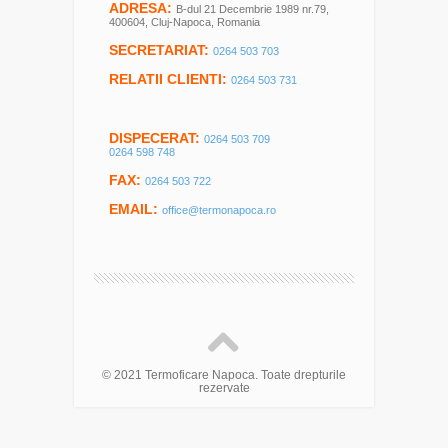
ADRESA:
B-dul 21 Decembrie 1989 nr.79,
400604, Cluj-Napoca, Romania
SECRETARIAT:
0264 503 703
RELATII CLIENTI:
0264 503 731
DISPECERAT:
0264 503 709
0264 598 748
FAX:
0264 503 722
EMAIL:
office@termonapoca.ro
© 2021 Termoficare Napoca. Toate drepturile
rezervate