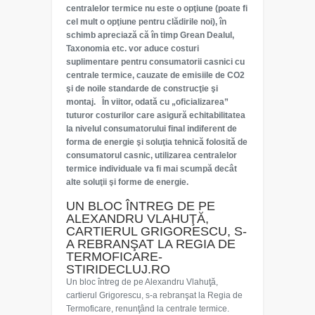
centralelor termice nu este o opţiune (poate fi
cel mult o opţiune pentru clădirile noi), în
schimb apreciază că în timp Grean Dealul,
Taxonomia etc. vor aduce costuri
suplimentare pentru consumatorii casnici cu
centrale termice, cauzate de emisiile de CO2
şi de noile standarde de construcţie şi
montaj. În viitor, odată cu „oficializarea”
tuturor costurilor care asigură echitabilitatea
la nivelul consumatorului final indiferent de
forma de energie şi soluţia tehnică folosită de
consumatorul casnic, utilizarea centralelor
termice individuale va fi mai scumpă decât
alte soluţii şi forme de energie.
UN BLOC ÎNTREG DE PE
ALEXANDRU VLAHUŢĂ,
CARTIERUL GRIGORESCU, S-
A REBRANŞAT LA REGIA DE
TERMOFICARE-
STIRIDECLUJ.RO
Un bloc întreg de pe Alexandru Vlahuţă,
cartierul Grigorescu, s-a rebranşat la Regia de
Termoficare, renunţând la centrale termice.