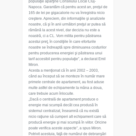
populaţie aparţine Consiliului Local Cluj-
Napoca. Garantăm că pentru acest an, preţul de
165 de lei pe gigacalorie nu va înregistra nicio
creştere. Apreciem, din informaţiile şi analizele
noastre, că şi în anii următori preţul ar putea să
rămână la acest nivel, dar decizia nu este a
noastră, ci a CL. Vom milita pentru păstrarea
acestui preţ, în condiţiile în care eforturile
noastre se îndreaptă spre diminuarea costurilor
pentru producerea energiei şi păstrarea unui
tarif accesibil pentru populaţie”, a declarat Emil
Miron.
Acesta a menţionat că în anii 2002 – 2003,
când au început să se monteze în număr mare
primele centrale de apartament, au fost aduse
multe astfel de echipamente la mâna a doua,
care trebuie acum înlocuite.
„Dacă o centrală de apartament produce o
energie mai scumpă decât cea produsă în
sistemul centralizat, înseamnă că nu există
nicio raţiune să cumperi alt echipament care să
producă energie şi mai scumpă în viitor. Oricine
poate verifica aceste aspecte”, a spus Miron.
Potrivit acestuia, faţă de numărul de debranşări