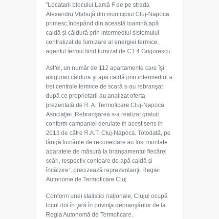
”Locatarii blocului Lamă F de pe strada
Alexandru Vlahuţă din municipiul Cluj-Napoca
primesc,începând din această toamnă,apă
caldă şi căldură prin intermediul sistemului
centralizat de furnizare al energiei termice,
agentul termic fiind furnizat de CT 4 Grigorescu.
Astfel, un număr de 112 apartamente care îşi
asigurau căldura şi apa caldă prin intermediul a
trei centrale termice de scară s-au rebranşat
după ce proprietarii au analizat oferta
prezentată de R. A. Termoficare Cluj-Napoca
Asociaţiei. Rebranşarea s-a realizat gratuit
conform campaniei derulate în acest sens în
2013 de către R.A.T. Cluj-Napoca. Totodată, pe
lângă lucrările de reconectare au fost montate
aparatele de măsură la branşamentul fiecărei
scări, respectiv contoare de apă caldă şi
încălzire”, precizează reprezentanţii Regiei
Autonome de Termoficare Cluj.
Conform unei statistici naţionale, Clujul ocupă
locul doi în ţară în privinţa debranşărilor de la
Regia Autonomă de Termoficare.