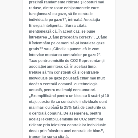
prezintă randamente ridicate şi costuri mai
reduse, dintre toate echipamentele care
funcţionează cu gaze, să fie centrale
individuale pe gaze?”, întreabă Asociaţia
Energia Inteligentă. Sursa citată
menţionează că. în acest caz, se pune
întrebarea „Când procedăm corect?”, „Când
îi îndemnăm pe oameni să-şi instaleze gaze
gratis?” sau „Când le spunem că le vom
interzice montarea centralelor pe gaze?”.
Taxe pentru emisiile de CO2 Reprezentanţii
asociaţiei amintesc că, în acelaşi timp,
trebuie să fim conştienţi că şi centralele
individuale pe gaze poluează chiar mai mult
decât o centrală comună, cu tehnologie
actuală, pentru mai mulţi consumatori.
„Exemplificând pentru un bloc cu 6 scări şi 10
etaje, costurile cu centralele individuale sunt
mai mari cu până la 25% faţă de costurile cu
o centrală comună. De asemenea, pentru
acelaşi exemplu, emisiile de CO2 sunt mai
ridicate prin folosirea centralelor individuale
decât prin folosirea unei centrale de bloc.”,
transmite sursa citată.