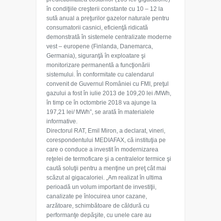
în condiţiile creşterii constante cu 10 – 12 la
sută anual a preţurilor gazelor naturale pentru
consumatorii casnici, eficienţă ridicată
demonstrată în sistemele centralizate moderne
vest – europene (Finlanda, Danemarca,
Germania), siguranţă în exploatare şi
monitorizare permanentă a funcţionării
sistemului. În conformitate cu calendarul
convenit de Guvernul României cu FMI, preţul
gazului a fost în iulie 2013 de 109,20 lei /MWh,
în timp ce în octombrie 2018 va ajunge la
197,21 lei/ MWh”, se arată în materialele
informative.
Directorul RAT, Emil Miron, a declarat, vineri,
corespondentului MEDIAFAX, că instituţia pe
care o conduce a investit în modernizarea
reţelei de termoficare şi a centralelor termice şi
caută soluţii pentru a menţine un preţ cât mai
scăzut al gigacaloriei. „Am realizat în ultima
perioadă un volum important de investiţii,
canalizate pe înlocuirea unor cazane,
arzătoare, schimbătoare de căldură cu
performanţe depăşite, cu unele care au