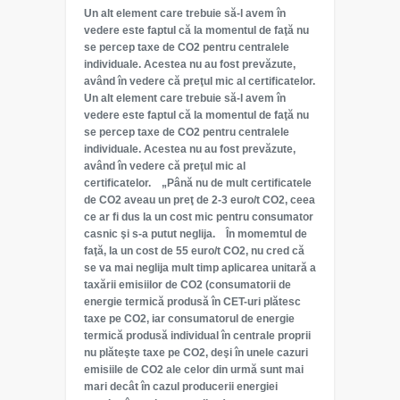
Un alt element care trebuie să-l avem în
vedere este faptul că la momentul de faţă nu
se percep taxe de CO2 pentru centralele
individuale. Acestea nu au fost prevăzute,
având în vedere că preţul mic al certificatelor.
Un alt element care trebuie să-l avem în
vedere este faptul că la momentul de faţă nu
se percep taxe de CO2 pentru centralele
individuale. Acestea nu au fost prevăzute,
având în vedere că preţul mic al
certificatelor. „Până nu de mult certificatele
de CO2 aveau un preţ de 2-3 euro/t CO2, ceea
ce ar fi dus la un cost mic pentru consumator
casnic şi s-a putut neglija. În momemtul de
faţă, la un cost de 55 euro/t CO2, nu cred că
se va mai neglija mult timp aplicarea unitară a
taxării emisiilor de CO2 (consumatorii de
energie termică produsă în CET-uri plătesc
taxe pe CO2, iar consumatorul de energie
termică produsă individual în centrale proprii
nu plăteşte taxe pe CO2, deşi în unele cazuri
emisiile de CO2 ale celor din urmă sunt mai
mari decât în cazul producerii energiei