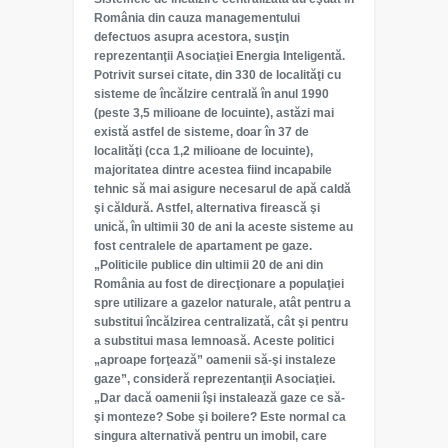
România din cauza managementului
defectuos asupra acestora, susţin
reprezentanţii Asociaţiei Energia Inteligentă.
Potrivit sursei citate, din 330 de localităţi cu
sisteme de încălzire centrală în anul 1990
(peste 3,5 milioane de locuinte), astăzi mai
există astfel de sisteme, doar în 37 de
localităţi (cca 1,2 milioane de locuinte),
majoritatea dintre acestea fiind incapabile
tehnic să mai asigure necesarul de apă caldă
şi căldură. Astfel, alternativa firească şi
unică, în ultimii 30 de ani la aceste sisteme au
fost centralele de apartament pe gaze.
„Politicile publice din ultimii 20 de ani din
România au fost de direcţionare a populaţiei
spre utilizare a gazelor naturale, atât pentru a
substitui încălzirea centralizată, cât şi pentru
a substitui masa lemnoasă. Aceste politici
„aproape forţează” oamenii să-şi instaleze
gaze”, consideră reprezentanţii Asociaţiei.
„Dar dacă oamenii îşi instalează gaze ce să-
şi monteze? Sobe şi boilere? Este normal ca
singura alternativă pentru un imobil, care