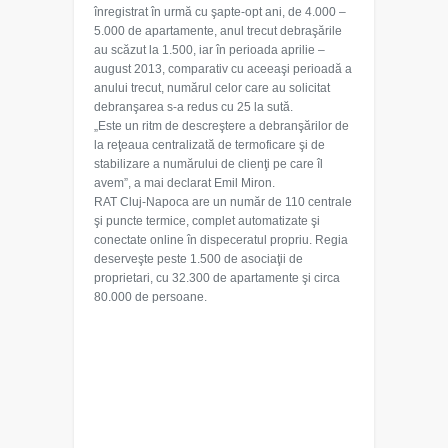
înregistrat în urmă cu şapte-opt ani, de 4.000 –
5.000 de apartamente, anul trecut debraşările
au scăzut la 1.500, iar în perioada aprilie –
august 2013, comparativ cu aceeaşi perioadă a
anului trecut, numărul celor care au solicitat
debranşarea s-a redus cu 25 la sută.
„Este un ritm de descreştere a debranşărilor de
la reţeaua centralizată de termoficare şi de
stabilizare a numărului de clienţi pe care îl
avem”, a mai declarat Emil Miron.
RAT Cluj-Napoca are un număr de 110 centrale
şi puncte termice, complet automatizate şi
conectate online în dispeceratul propriu. Regia
deserveşte peste 1.500 de asociaţii de
proprietari, cu 32.300 de apartamente şi circa
80.000 de persoane.