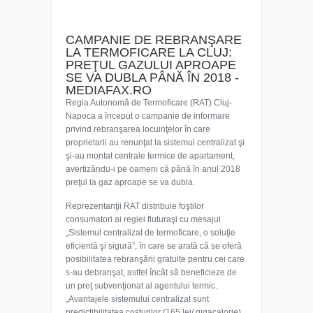
CAMPANIE DE REBRANŞARE
LA TERMOFICARE LA CLUJ:
PREŢUL GAZULUI APROAPE
SE VA DUBLA PÂNĂ ÎN 2018 -
MEDIAFAX.RO
Regia Autonomă de Termoficare (RAT) Cluj-
Napoca a început o campanie de informare
privind rebranşarea locuinţelor în care
proprietarii au renunţat la sistemul centralizat şi
şi-au montat centrale termice de apartament,
avertizându-i pe oameni că până în anul 2018
preţul la gaz aproape se va dubla.
Reprezentanţii RAT distribuie foştilor
consumatori ai regiei fluturaşi cu mesajul
„Sistemul centralizat de termoficare, o soluţie
eficientă şi sigură”, în care se arată că se oferă
posibilitatea rebranşării gratuite pentru cei care
s-au debranşat, astfel încât să beneficieze de
un preţ subvenţionat al agentului termic.
„Avantajele sistemului centralizat sunt
predictibilitatea costurilor (165 lei/ gigacalorie)