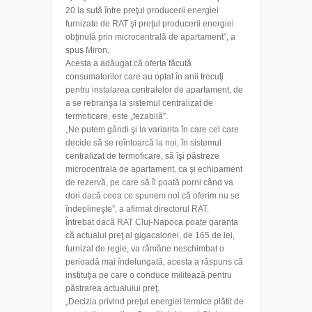
20 la sută între preţul producerii energiei
furnizate de RAT şi preţul producerii energiei
obţinută prin microcentrală de apartament”, a
spus Miron.
Acesta a adăugat că oferta făcută
consumatorilor care au optat în anii trecuţi
pentru instalarea centralelor de apartament, de
a se rebranşa la sistemul centralizat de
termoficare, este „fezabilă”.
„Ne putem gândi şi la varianta în care cel care
decide să se reîntoarcă la noi, în sistemul
centralizat de termoficare, să îşi păstreze
microcentrala de apartament, ca şi echipament
de rezervă, pe care să îl poată porni când va
dori dacă ceea ce spunem noi că oferim nu se
îndeplineşte”, a afirmat directorul RAT.
Întrebat dacă RAT Cluj-Napoca poate garanta
că actualul preţ al gigacaloriei, de 165 de lei,
furnizat de regie, va rămâne neschimbat o
perioadă mai îndelungată, acesta a răspuns că
instituţia pe care o conduce militează pentru
păstrarea actualului preţ.
„Decizia privind preţul energiei termice plătit de